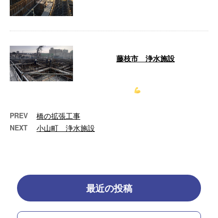
藤枝市 浄水施設
今日はコンクリート打設をしています。
しっかりと締固め、綺麗なコンクリート
に
声を …
PREV
橋の拡張工事
NEXT
小山町 浄水施設
最近の投稿