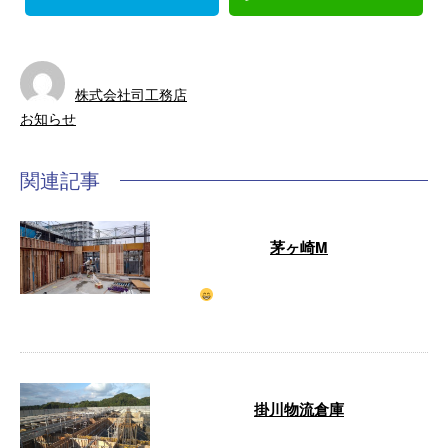
株式会社司工務店
お知らせ
関連記事
茅ヶ崎M
8F建てマンションの建込みが始まりまし
た
仕事も現場もキレイにを心掛け、
安全作業で …
掛川物流倉庫
明日、基礎con打設2回目てす。 …