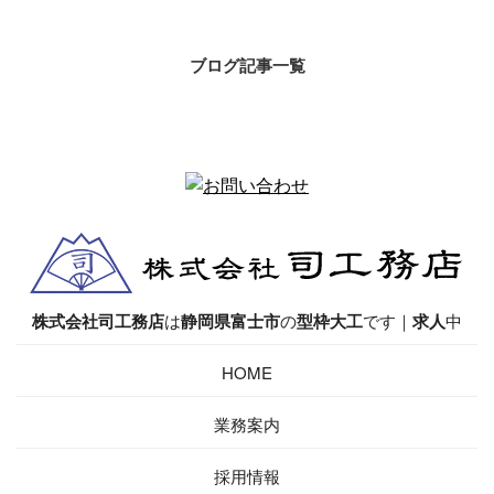
ブログ記事一覧
株式会社司工務店
は
静岡県
富士市
の
型枠大工
です｜
求人
中
HOME
業務案内
採用情報