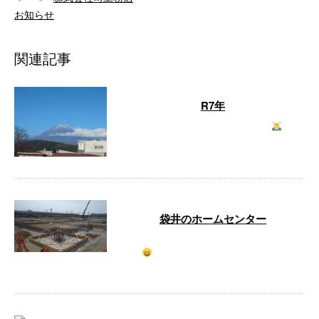
お知らせ
関連記事
R7年
明けましておめでとうございます
本
年も安全第一で頑張ります。 …
袋井のホームセンター
ホームセンターの基礎工事が始まりまし
た
ひろ〜い敷地に沢山の商業施設が
建設されます …