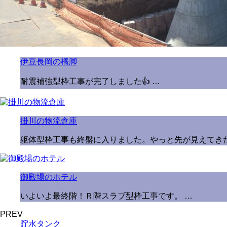
伊豆長岡の橋脚
耐震補強型枠工事が完了しました👍 …
掛川の物流倉庫
躯体型枠工事も終盤に入りました。やっと先が見えてきた
御殿場のホテル
いよいよ最終階！Ｒ階スラブ型枠工事です。 …
PREV
貯水タンク