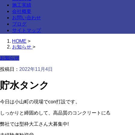
施工実績
会社概要
お問い合わせ
ブログ
サイトマップ
HOME
>
お知らせ
>
お知らせ
投稿日：
2022年11月4日
貯水タンク
今日は小山町の現場でcon打設です。
しっかりと締固めして、高品質のコンクリートに💪
弊社では型枠大工さん大募集中!