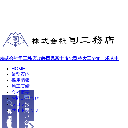
株式会社司工務店
は
静岡県
富士市
の
型枠大工
です｜
求人
中
HOME
業務案内
採用情報
施工実績
会社概要
お問い合わせ
ブログ
サイトマップ