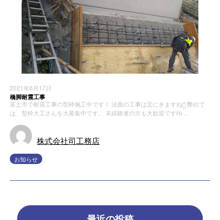
2021年6月17日
橋脚耐震工事
富士市で耐震工事の型枠施工中です！ 法面の工事は足にきますね 弊社で
は、型枠大工さんを大募集中です。 未経験者の方も大歓迎ですǶ …
株式会社司工務店
お知らせ
最近の投稿