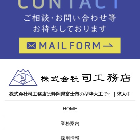
株式会社司工務店
は
静岡県
富士市
の
型枠大工
です｜
求人
中
HOME
業務案内
採用情報